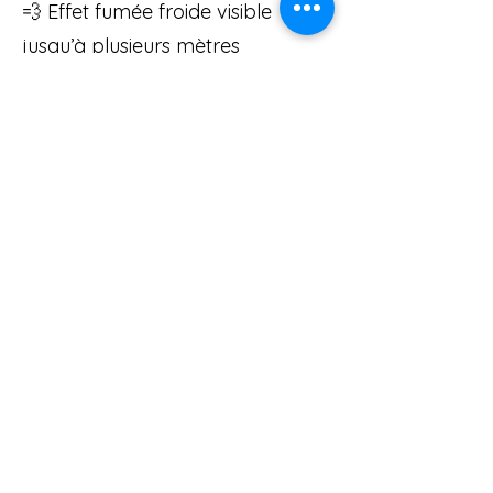
💨 Effet fumée froide visible
jusqu’à plusieurs mètres
⚡ Impact visuel instantané pour
ambiancer la foule
🔧 Facile à utiliser – une simple
pression pour déclencher le jet
🎯 Idéal pour les moments-clés :
entrée des mariés, ouverture de
bal, drops musicaux, etc.
💰 Tarif de location : 100€
(cartouche de CO₂ incluse)
Caution : 500€